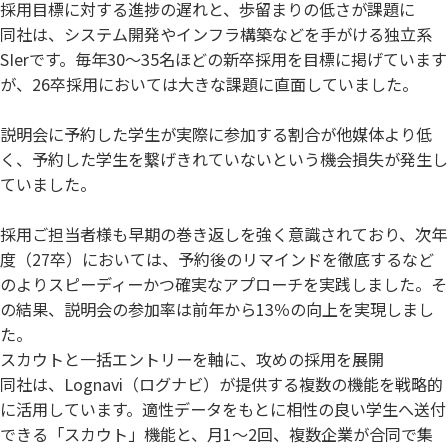
採用目標に対する進捗の遅れと、歩留まりの低さが課題に
同社は、システム開発やインフラ構築などを手がける独立系
SIerです。毎年30〜35名ほどの新卒採用を目標に掲げています
が、26卒採用においては大きな課題に直面していました。
説明会に予約した学生が実際に参加する割合が他媒体より低
く、予約した学生を繋げきれていないという機会損失が発生し
ていました。
採用ご担当者様も早期の巻き返しを強く意識されており、次年
度（27卒）においては、予約後のリマインドを徹底するなど
のよりスピーディーかつ確実なアプローチを実践しました。そ
の結果、説明会の参加率は前年から13％の向上を実現しまし
た。
スカウトと一括エントリーを軸に、攻めの採用を展開
同社は、Lognavi（ログナビ）が提供する複数の機能を戦略的
に活用しています。適性データをもとに相性の良い学生へ送付
できる「スカウト」機能と、月1〜2回、複数企業が合同で集