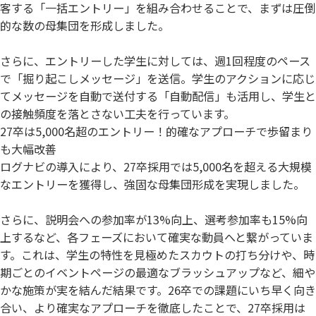
客する「一括エントリー」を組み合わせることで、まずは圧倒
的な数の母集団を形成しました。
さらに、エントリーした学生に対しては、週1回程度のペース
で「掘り起こしメッセージ」を送信。学生のアクションに応じ
てメッセージを自動で送付する「自動配信」も活用し、学生と
の接触頻度を落とさない工夫を行っています。
27卒は5,000名超のエントリー！的確なアプローチで歩留まり
も大幅改善
ログナビの導入により、27卒採用では5,000名を超える大規模
なエントリーを獲得し、強固な母集団形成を実現しました。
さらに、説明会への参加率が13%向上、選考参加率も15%向
上するなど、各フェーズにおいて確実な動員へと繋がっていま
す。これは、学生の特性を見極めたスカウトの打ち分けや、時
期ごとのイベントページの最適なブラッシュアップなど、細や
かな施策が実を結んだ結果です。26卒での課題にいち早く向き
合い、より確実なアプローチを徹底したことで、27卒採用は