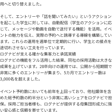
用へと切り替えました。
そして、エントリーや「話を聞いてみたい」というアクション
を起こした学生に対しては、自動配信（学生のアクションに応
じて、メッセージや動画を自動で送付する機能）を活用。イベ
ントの魅力を伝え、実際の予約へと誘導する導線を構築してい
ます。これらの運用を週単位で定期的に行い、学生との接点を
途切れさせない工夫を行っています。
ログナビが支える確かな集客力と承諾実績
ログナビの機能をフル活用した結果、同社の採用活動は大きな
成果を上げています。28卒向けの運用では、公開から短期間で
非常に多くのエントリーが集まり、5カ月でエントリー数は
3,000名を超えました。
イベント予約数においても前年を上回っており、他社媒体を含
めた総予約数の約半分という非常に高いシェアをログナビで担
保。採用ご担当者様も、ログナビが提供する母集団形成力に強
い安心感と信頼を寄せています。