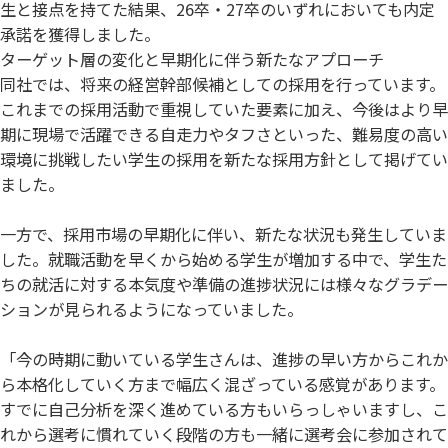
生と接点を持てた結果、26卒・27卒のいずれにおいても内定
承諾を獲得しました。
ターゲット層の変化と早期化に伴う新たなアプローチ
同社では、将来の経営幹部候補としての採用を行っています。
これまでの採用活動で重視していた要素に加え、今後はより早
期に現場で活躍できる自走力やタフさといった、難易度の高い
環境に挑戦したい学生の採用を新たな採用方針として掲げてい
ました。
一方で、採用市場の早期化に伴い、新たな状況も発生していま
した。就職活動を早くから始める学生が増加する中で、学生た
ちの就活に対する本気度や準備の進捗状況には様々なグラデー
ションが見られるようになっていました。
「今の時期に動いている学生さんは、進捗の早い方からこれか
ら本格化していく方まで幅広く混ざっている感覚があります。
すでに自己分析を深く進めている方もいらっしゃいますし、こ
れから選考に慣れていく段階の方も一緒に選考会に参加されて