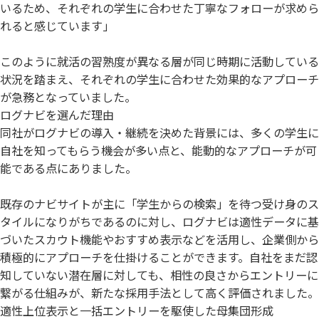
いるため、それぞれの学生に合わせた丁寧なフォローが求めら
れると感じています」
このように就活の習熟度が異なる層が同じ時期に活動している
状況を踏まえ、それぞれの学生に合わせた効果的なアプローチ
が急務となっていました。
ログナビを選んだ理由
同社がログナビの導入・継続を決めた背景には、多くの学生に
自社を知ってもらう機会が多い点と、能動的なアプローチが可
能である点にありました。
既存のナビサイトが主に「学生からの検索」を待つ受け身のス
タイルになりがちであるのに対し、ログナビは適性データに基
づいたスカウト機能やおすすめ表示などを活用し、企業側から
積極的にアプローチを仕掛けることができます。自社をまだ認
知していない潜在層に対しても、相性の良さからエントリーに
繋がる仕組みが、新たな採用手法として高く評価されました。
適性上位表示と一括エントリーを駆使した母集団形成