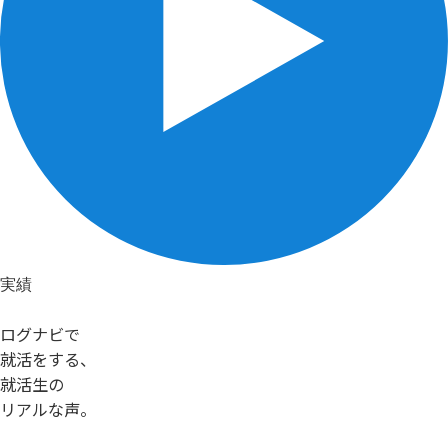
実績
ログナビで
就活をする、
就活生の
リアルな声。