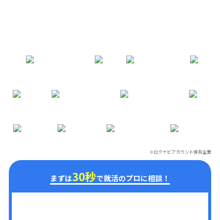
※ログナビアカウント保有企業
※
30秒
まずは
で就活のプロに相談！