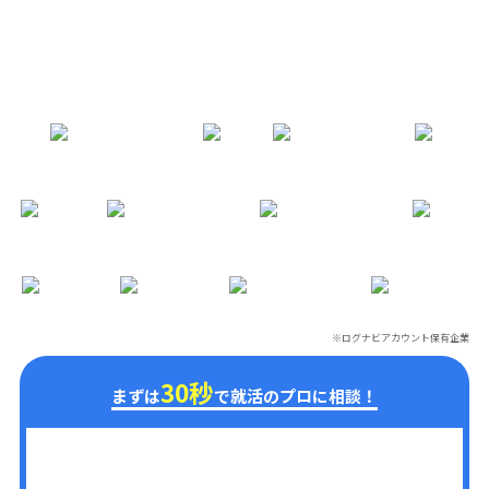
※ログナビアカウント保有企業
※
30秒
まずは
で就活のプロに相談！