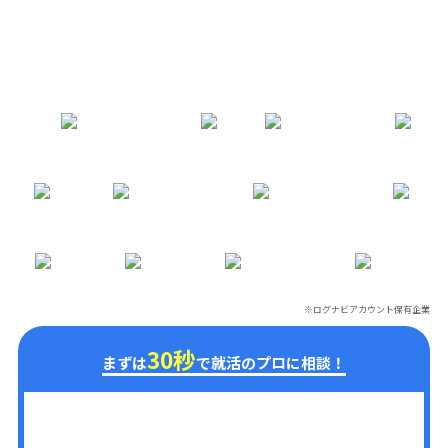
※ログナビアカウント保有企業
※
30秒
まずは
で就活のプロに相談！