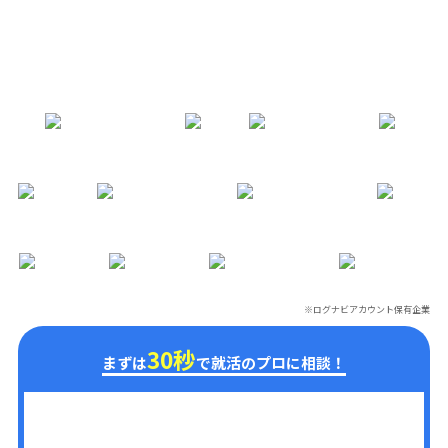
※ログナビアカウント保有企業
※
30秒
まずは
で就活のプロに相談！