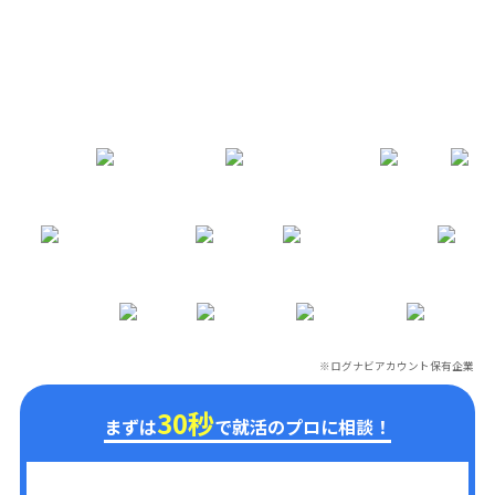
※ログナビアカウント保有企業
※
30秒
まずは
で就活のプロに相談！